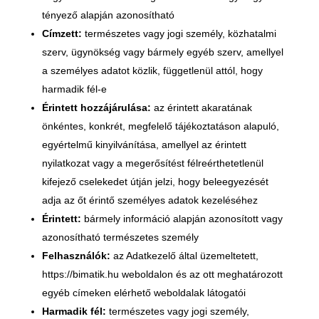
tényező alapján azonosítható
Címzett:
természetes vagy jogi személy, közhatalmi
szerv, ügynökség vagy bármely egyéb szerv, amellyel
a személyes adatot közlik, függetlenül attól, hogy
harmadik fél-e
Érintett hozzájárulása:
az érintett akaratának
önkéntes, konkrét, megfelelő tájékoztatáson alapuló,
egyértelmű kinyilvánítása, amellyel az érintett
nyilatkozat vagy a megerősítést félreérthetetlenül
kifejező cselekedet útján jelzi, hogy beleegyezését
adja az őt érintő személyes adatok kezeléséhez
Érintett:
bármely információ alapján azonosított vagy
azonosítható természetes személy
Felhasználók:
az Adatkezelő által üzemeltetett,
https://bimatik.hu weboldalon és az ott meghatározott
egyéb címeken elérhető weboldalak látogatói
Harmadik fél:
természetes vagy jogi személy,