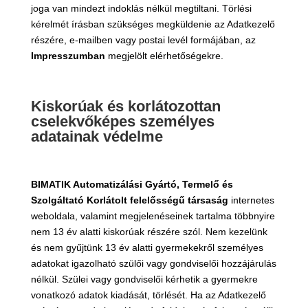
joga van mindezt indoklás nélkül megtiltani. Törlési
kérelmét írásban szükséges megküldenie az Adatkezelő
részére, e-mailben vagy postai levél formájában, az
Impresszumban
megjelölt elérhetőségekre.
Kiskorúak és korlátozottan
cselekvőképes személyes
adatainak védelme
BIMATIK Automatizálási Gyártó, Termelő és
Szolgáltató Korlátolt felelősségű társaság
internetes
weboldala, valamint megjelenéseinek tartalma többnyire
nem 13 év alatti kiskorúak részére szól. Nem kezelünk
és nem gyűjtünk 13 év alatti gyermekekről személyes
adatokat igazolható szülői vagy gondviselői hozzájárulás
nélkül. Szülei vagy gondviselői kérhetik a gyermekre
vonatkozó adatok kiadását, törlését. Ha az Adatkezelő