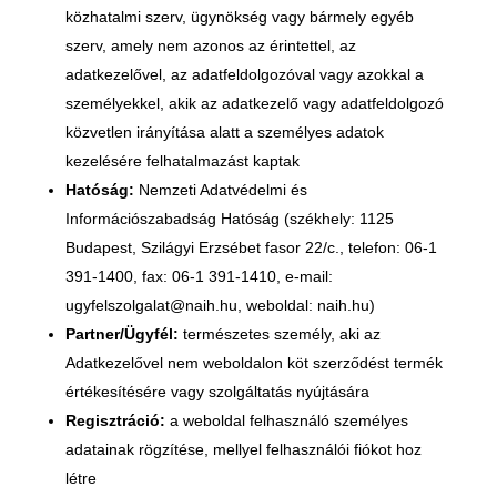
közhatalmi szerv, ügynökség vagy bármely egyéb
szerv, amely nem azonos az érintettel, az
adatkezelővel, az adatfeldolgozóval vagy azokkal a
személyekkel, akik az adatkezelő vagy adatfeldolgozó
közvetlen irányítása alatt a személyes adatok
kezelésére felhatalmazást kaptak
Hatóság:
Nemzeti Adatvédelmi és
Információszabadság Hatóság (székhely: 1125
Budapest, Szilágyi Erzsébet fasor 22/c., telefon: 06-1
391-1400, fax: 06-1 391-1410, e-mail:
ugyfelszolgalat@naih.hu, weboldal: naih.hu)
Partner/Ügyfél:
természetes személy, aki az
Adatkezelővel nem weboldalon köt szerződést termék
értékesítésére vagy szolgáltatás nyújtására
Regisztráció:
a weboldal felhasználó személyes
adatainak rögzítése, mellyel felhasználói fiókot hoz
létre