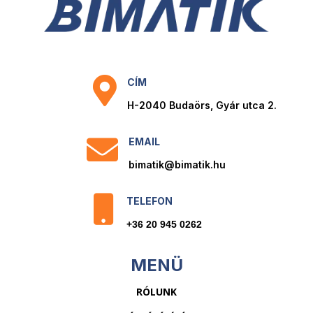

CÍM
H-2040 Budaörs, Gyár utca 2.

EMAIL
bimatik@bimatik.hu

TELEFON
+36 20 945 0262
MENÜ
RÓLUNK