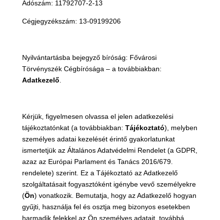
Adószám:
11792707-2-13
Cégjegyzékszám:
13-09199206
Nyilvántartásba bejegyző bíróság:
Fővárosi
Törvényszék Cégbírósága – a továbbiakban:
Adatkezelő
.
Kérjük, figyelmesen olvassa el jelen adatkezelési
tájékoztatónkat (a továbbiakban:
Tájékoztató
), melyben
személyes adatai kezelését érintő gyakorlatunkat
ismertetjük az Általános Adatvédelmi Rendelet (a GDPR,
azaz az Európai Parlament és Tanács 2016/679.
rendelete) szerint. Ez a Tájékoztató az Adatkezelő
szolgáltatásait fogyasztóként igénybe vevő személyekre
(
Ön
) vonatkozik. Bemutatja, hogy az Adatkezelő hogyan
gyűjti, használja fel és osztja meg bizonyos esetekben
harmadik felekkel az Ön személyes adatait, továbbá