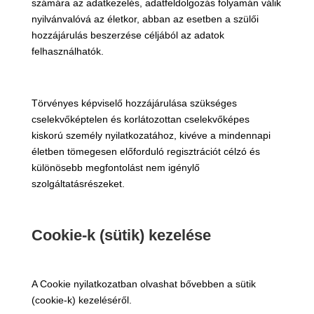
számára az adatkezelés, adatfeldolgozás folyamán válik
nyilvánvalóvá az életkor, abban az esetben a szülői
hozzájárulás beszerzése céljából az adatok
felhasználhatók.
Törvényes képviselő hozzájárulása szükséges
cselekvőképtelen és korlátozottan cselekvőképes
kiskorú személy nyilatkozatához, kivéve a mindennapi
életben tömegesen előforduló regisztrációt célzó és
különösebb megfontolást nem igénylő
szolgáltatásrészeket.
Cookie-k (sütik) kezelése
A Cookie nyilatkozatban olvashat bővebben a sütik
(cookie-k) kezeléséről.