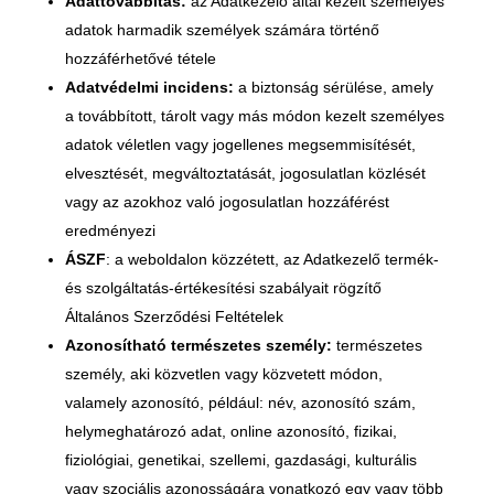
Adattovábbítás:
az Adatkezelő által kezelt személyes
adatok harmadik személyek számára történő
hozzáférhetővé tétele
Adatvédelmi incidens:
a biztonság sérülése, amely
a továbbított, tárolt vagy más módon kezelt személyes
adatok véletlen vagy jogellenes megsemmisítését,
elvesztését, megváltoztatását, jogosulatlan közlését
vagy az azokhoz való jogosulatlan hozzáférést
eredményezi
ÁSZF
: a weboldalon közzétett, az Adatkezelő termék-
és szolgáltatás-értékesítési szabályait rögzítő
Általános Szerződési Feltételek
Azonosítható természetes személy:
természetes
személy, aki közvetlen vagy közvetett módon,
valamely azonosító, például: név, azonosító szám,
helymeghatározó adat, online azonosító, fizikai,
fiziológiai, genetikai, szellemi, gazdasági, kulturális
vagy szociális azonosságára vonatkozó egy vagy több