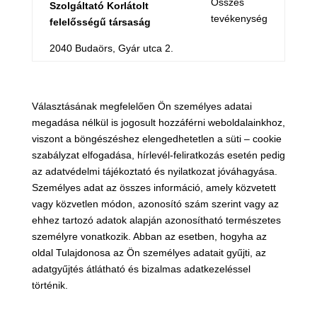
Összes
Szolgáltató Korlátolt
tevékenység
felelősségű társaság
2040 Budaörs, Gyár utca 2.
Választásának megfelelően Ön személyes adatai
megadása nélkül is jogosult hozzáférni weboldalainkhoz,
viszont a böngészéshez elengedhetetlen a süti – cookie
szabályzat elfogadása, hírlevél-feliratkozás esetén pedig
az adatvédelmi tájékoztató és nyilatkozat jóváhagyása.
Személyes adat az összes információ, amely közvetett
vagy közvetlen módon, azonosító szám szerint vagy az
ehhez tartozó adatok alapján azonosítható természetes
személyre vonatkozik. Abban az esetben, hogyha az
oldal Tulajdonosa az Ön személyes adatait gyűjti, az
adatgyűjtés átlátható és bizalmas adatkezeléssel
történik.