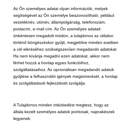
Az Ön személyes adatai olyan információk, melyek
segítségével az Ön személye beazonosítható, például:
vezetéknév, utónév, állampolgárság, telefonszám,
postacím, e-mail cím. Az Ön személyes adatait
önkéntesen megadott módon, a tulajdonos az oldalon
történő böngészéskor gyűjti, megjelölve minden esetben
a cél eléréséhez szükségszerűen megadandó adatokat.
Ha nem kívánja megadni ezen adatokat, akkor nem
férhet hozzá a honlap egyes funkcióihoz,
szolgáltatásaihoz. Az opcionálisan megadandó adatok
gyűjtése a felhasználói igények megismerését, a honlap
és szolgáltatások fejlesztését szolgálja.
A Tulajdonos minden intézkedést megtesz, hogy az
általa kezelt személyes adatok pontosak, naprakészek
legyenek.