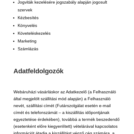
Jogviták kezelésére jogszabály alapján jogosult
szervek
Kézbesítés
Könyvelés
Követeléskezelés
Marketing
Számlázás
Adatfeldolgozók
Webáruházi vásárláskor az Adatkezelő (a Felhasználó
által megjelölt szállítási mód alapján) a Felhasználó
nevét, szállítási címét (Futárszolgálat esetén e-mail
címét és telefonszámát – a kiszállítás időpontjának
egyeztetése érdekében), továbbá a termék beszedendő
(esetenként előre kiegyenlített) vételárával kapcsolatos
információt átadja a kiszállítást végző cég számára, a