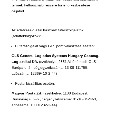
termék Felhasználó részére történő kézbesítése
céljából.
Az Adatkezelő által használt futárszolgálatok
(adatfeldolgozók)
:
Futárszolgálat vagy GLS pont választása esetén:
GLS General Logistics Systems Hungary Csomag-
Logisztikai Kft.
(székhelye: 2351 Alsónémedi, GLS
Európa u. 2., cégjegyzékszáma: 13-09-111755,
adószáma: 12369410-2-44)
Postai kiszállítás esetén:
Magyar Posta Zrt.
(székhelye: 1138 Budapest,
Dunavirág u. 2-6., cégjegyzékszáma: 01-10-042463,
adószáma: 10901232-2-44)