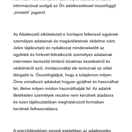
információval szolgál az Ön adatkezeléssel összefüggő
„érintetti” jogairól.
Az Adatkezelő elkötelezett e honlapot felkereső egyének
személyes adatainak és magánéletének védelme iránt.
Jelen tájékoztató és nyilatkozat mindenekelőtt az
ügyfelek és hírlevél-feliratkozók személyes adatainak
interneten keresztül történő bizalmas kezeléséről és
védelméről szól, mindazonáltal ide tartoznak az oldal
látogatói is. Összefoglaljuk, hogy a tulajdonos milyen
Önre vonatkozó adatokat hogyan gyűjthet és használhat
fel, illetve milyen módon használhatják fel. Az adatok
illetéktelen személyek részére nem kerülnek átadásra
és ezen tájékoztatóban meghatározott formában
kerülnek felhasználásra.
A szerződésekben egyedi esetekben az adatkezelés