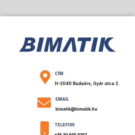

CÍM
H-2040 Budaörs, Gyár utca 2.

EMAIL
bimatik@bimatik.hu

TELEFON
+36 20 945 0262