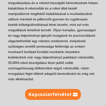
megválasztása és a robotot kiszolgáló berendezések helyes
kialakítása.
A robotcellák és a robot által kezelt
manipulátorok megfelelő kialakításával a munkadarabok
változó méreteit és jellemzőit gyorsan és rugalmasan,
kisebb költségráfordítással lehet kezelni, mint azt más
megoldások lehetővé tennék. Olyan komplex, gyorsaságot
és nagy teljesítményt igénylő mozgások és pozícionálások
végeztethetőek egy robotos rendszerrel, melyeknek
szükséges ismétlő pontossága felülmúlja az emberi
munkaerő korlátait.
Korábbi munkáink részeként
kiviteleztünk már nagy teljesítményű palettázó robotcellát,
SCARA robot kiszolgálású lézer-jelölő cellát,
csomagolóanyag előkészítést végző robotcellát, robot-
mozgatású fejjel ellátott adagoló-berendezést és még sok
más alkalmazást.
Kapcsolatfelvétel